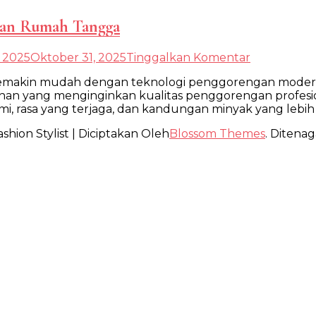
dan Rumah Tangga
pada
, 2025
Oktober 31, 2025
Tinggalkan Komentar
Mesin
 semakin mudah dengan teknologi penggorengan modern
Vacuum
yang menginginkan kualitas penggorengan profesiona
Kecil
, rasa yang terjaga, dan kandungan minyak yang lebih
Unggulan
untuk
shion Stylist | Diciptakan Oleh
Blossom Themes
. Ditenag
Usaha
dan
Rumah
Tangga