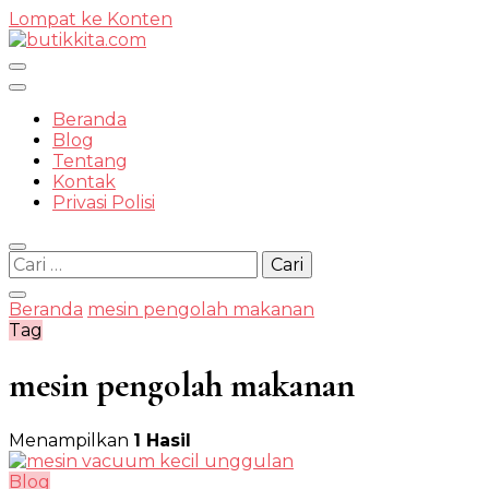
Lompat ke Konten
Temukan Semua Disini!
Beranda
Blog
Tentang
Kontak
butikkit
Privasi Polisi
Cari
untuk:
Beranda
mesin pengolah makanan
Tag
mesin pengolah makanan
Menampilkan
1 Hasil
Blog