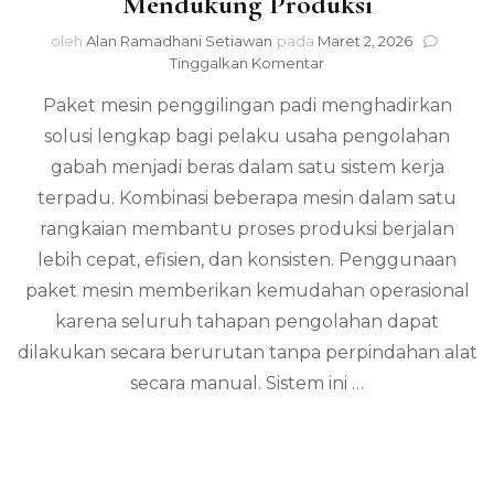
Mendukung Produksi
oleh
Alan Ramadhani Setiawan
pada
Maret 2, 2026
pada
Tinggalkan Komentar
Paket
Paket mesin penggilingan padi menghadirkan
Mesin
Penggilingan
solusi lengkap bagi pelaku usaha pengolahan
Padi
gabah menjadi beras dalam satu sistem kerja
untuk
Mendukung
terpadu. Kombinasi beberapa mesin dalam satu
Produksi
rangkaian membantu proses produksi berjalan
lebih cepat, efisien, dan konsisten. Penggunaan
paket mesin memberikan kemudahan operasional
karena seluruh tahapan pengolahan dapat
dilakukan secara berurutan tanpa perpindahan alat
secara manual. Sistem ini …