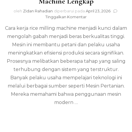
Machine Lengkap
oleh
Zidan Rahadian
diperbarui pada
April 23, 2026
pada
Tinggalkan Komentar
Panduan
Cara kerja rice milling machine menjadi kunci dalam
Cara
Kerja
mengolah gabah menjadi beras berkualitas tinggi.
Rice
Mesin ini membantu petani dan pelaku usaha
Milling
Machine
meningkatkan efisiensi produksi secara signifikan.
Lengkap
Prosesnya melibatkan beberapa tahap yang saling
terhubung dengan sistem yang terstruktur.
Banyak pelaku usaha mempelajari teknologi ini
melalui berbagai sumber seperti Mesin Pertanian.
Mereka memahami bahwa penggunaan mesin
modern …