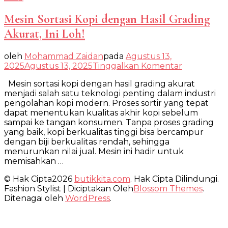
Mesin Sortasi Kopi dengan Hasil Grading
Akurat, Ini Loh!
oleh
Mohammad Zaidan
pada
Agustus 13,
pada
2025
Agustus 13, 2025
Tinggalkan Komentar
Mesin
Mesin sortasi kopi dengan hasil grading akurat
Sortasi
menjadi salah satu teknologi penting dalam industri
Kopi
pengolahan kopi modern. Proses sortir yang tepat
dengan
dapat menentukan kualitas akhir kopi sebelum
Hasil
sampai ke tangan konsumen. Tanpa proses grading
Grading
yang baik, kopi berkualitas tinggi bisa bercampur
Akurat,
dengan biji berkualitas rendah, sehingga
Ini
menurunkan nilai jual. Mesin ini hadir untuk
Loh!
memisahkan …
© Hak Cipta2026
butikkita.com
. Hak Cipta Dilindungi.
Fashion Stylist | Diciptakan Oleh
Blossom Themes
.
Ditenagai oleh
WordPress
.