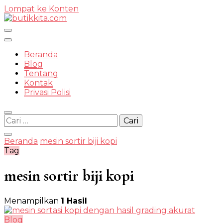
Lompat ke Konten
Temukan Semua Disini!
Beranda
Blog
Tentang
Kontak
butikkit
Privasi Polisi
Cari
untuk:
Beranda
mesin sortir biji kopi
Tag
mesin sortir biji kopi
Menampilkan
1 Hasil
Blog