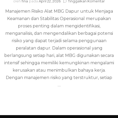
pada
oleh
fina
pada
April 22, 2026
Tinggalkan Komentar
Manaj
Manajemen Risiko Alat MBG Dapur untuk Menjaga
Risiko
Alat
Keamanan dan Stabilitas Operasional merupakan
MBG
proses penting dalam mengidentifikasi,
Dapur
menganalisis, dan mengendalikan berbagai potensi
risiko yang dapat terjadi selama penggunaan
peralatan dapur. Dalam operasional yang
berlangsung setiap hari, alat MBG digunakan secara
intensif sehingga memiliki kemungkinan mengalami
kerusakan atau menimbulkan bahaya kerja.
Dengan manajemen risiko yang terstruktur, setiap
…