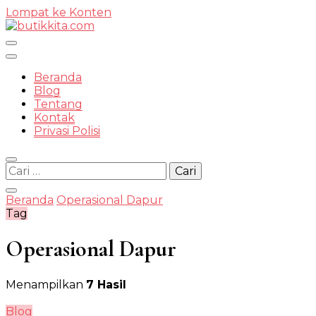
Lompat ke Konten
Temukan Semua Disini!
Beranda
Blog
Tentang
Kontak
butikkit
Privasi Polisi
Cari
untuk:
Beranda
Operasional Dapur
Tag
Operasional Dapur
Menampilkan
7 Hasil
Blog