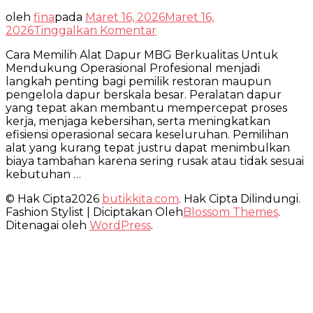
oleh
fina
pada
Maret 16, 2026
Maret 16,
pada
2026
Tinggalkan Komentar
Cara
Cara Memilih Alat Dapur MBG Berkualitas Untuk
Memilih
Mendukung Operasional Profesional menjadi
Alat
langkah penting bagi pemilik restoran maupun
Dapur
pengelola dapur berskala besar. Peralatan dapur
MBG
yang tepat akan membantu mempercepat proses
Berkualitas
kerja, menjaga kebersihan, serta meningkatkan
efisiensi operasional secara keseluruhan. Pemilihan
alat yang kurang tepat justru dapat menimbulkan
biaya tambahan karena sering rusak atau tidak sesuai
kebutuhan …
© Hak Cipta2026
butikkita.com
. Hak Cipta Dilindungi.
Fashion Stylist | Diciptakan Oleh
Blossom Themes
.
Ditenagai oleh
WordPress
.