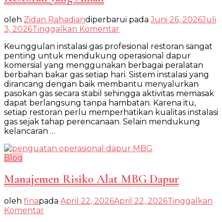
oleh
Zidan Rahadian
diperbarui pada
Juni 26, 2026
Juli
pada
3, 2026
Tinggalkan Komentar
Keunggulan
Keunggulan instalasi gas profesional restoran sangat
Instalasi
penting untuk mendukung operasional dapur
Gas
komersial yang menggunakan berbagai peralatan
Profesional
berbahan bakar gas setiap hari. Sistem instalasi yang
Restoran
dirancang dengan baik membantu menyalurkan
yang
pasokan gas secara stabil sehingga aktivitas memasak
Aman
dapat berlangsung tanpa hambatan. Karena itu,
setiap restoran perlu memperhatikan kualitas instalasi
gas sejak tahap perencanaan. Selain mendukung
kelancaran …
Blog
Manajemen Risiko Alat MBG Dapur
oleh
fina
pada
April 22, 2026
April 22, 2026
Tinggalkan
pada
Komentar
Manajemen