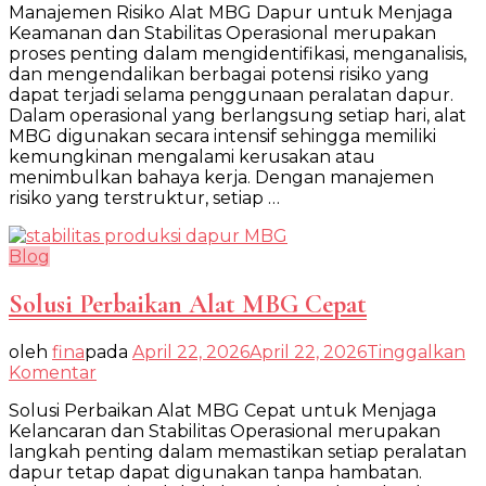
Manajemen Risiko Alat MBG Dapur untuk Menjaga
Risiko
Keamanan dan Stabilitas Operasional merupakan
Alat
proses penting dalam mengidentifikasi, menganalisis,
MBG
dan mengendalikan berbagai potensi risiko yang
Dapur
dapat terjadi selama penggunaan peralatan dapur.
Dalam operasional yang berlangsung setiap hari, alat
MBG digunakan secara intensif sehingga memiliki
kemungkinan mengalami kerusakan atau
menimbulkan bahaya kerja. Dengan manajemen
risiko yang terstruktur, setiap …
Blog
Solusi Perbaikan Alat MBG Cepat
oleh
fina
pada
April 22, 2026
April 22, 2026
Tinggalkan
pada
Komentar
Solusi
Solusi Perbaikan Alat MBG Cepat untuk Menjaga
Perbaikan
Kelancaran dan Stabilitas Operasional merupakan
Alat
langkah penting dalam memastikan setiap peralatan
MBG
dapur tetap dapat digunakan tanpa hambatan.
Cepat