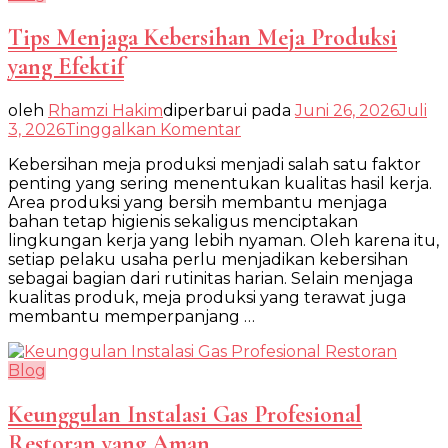
Tips Menjaga Kebersihan Meja Produksi
yang Efektif
oleh
Rhamzi Hakim
diperbarui pada
Juni 26, 2026
Juli
pada
3, 2026
Tinggalkan Komentar
Tips
Kebersihan meja produksi menjadi salah satu faktor
Menjaga
penting yang sering menentukan kualitas hasil kerja.
Kebersihan
Area produksi yang bersih membantu menjaga
Meja
bahan tetap higienis sekaligus menciptakan
Produksi
lingkungan kerja yang lebih nyaman. Oleh karena itu,
yang
setiap pelaku usaha perlu menjadikan kebersihan
Efektif
sebagai bagian dari rutinitas harian. Selain menjaga
kualitas produk, meja produksi yang terawat juga
membantu memperpanjang …
Blog
Keunggulan Instalasi Gas Profesional
Restoran yang Aman