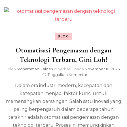
BLOG
Otomatisasi Pengemasan dengan
Teknologi Terbaru, Gini Loh!
oleh
Mohammad Zaidan
diperbarui pada
November 10, 2025
pada
Tinggalkan Komentar
Otomatisasi
Dalam era industri modern, kecepatan dan
Pengemasan
dengan
ketepatan menjadi faktor kunci untuk
Teknologi
memenangkan persaingan. Salah satu inovasi yang
Terbaru,
Gini
paling berpengaruh dalam beberapa tahun
Loh!
terakhir adalah otomatisasi pengemasan dengan
teknologi terbaru. Proses ini memungkinkan