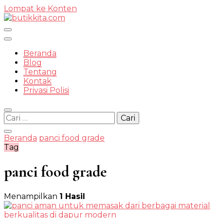
Lompat ke Konten
Temukan Semua Disini!
Beranda
Blog
Tentang
Kontak
butikkit
Privasi Polisi
Cari
untuk:
Beranda
panci food grade
Tag
panci food grade
Menampilkan
1 Hasil