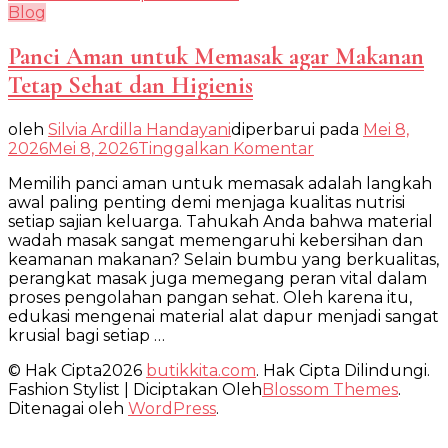
Blog
Panci Aman untuk Memasak agar Makanan
Tetap Sehat dan Higienis
oleh
Silvia Ardilla Handayani
diperbarui pada
Mei 8,
pada
2026
Mei 8, 2026
Tinggalkan Komentar
Panci
Memilih panci aman untuk memasak adalah langkah
Aman
awal paling penting demi menjaga kualitas nutrisi
untuk
setiap sajian keluarga. Tahukah Anda bahwa material
Memasak
wadah masak sangat memengaruhi kebersihan dan
agar
keamanan makanan? Selain bumbu yang berkualitas,
Makanan
perangkat masak juga memegang peran vital dalam
Tetap
proses pengolahan pangan sehat. Oleh karena itu,
Sehat
edukasi mengenai material alat dapur menjadi sangat
dan
krusial bagi setiap …
Higienis
© Hak Cipta2026
butikkita.com
. Hak Cipta Dilindungi.
Fashion Stylist | Diciptakan Oleh
Blossom Themes
.
Ditenagai oleh
WordPress
.