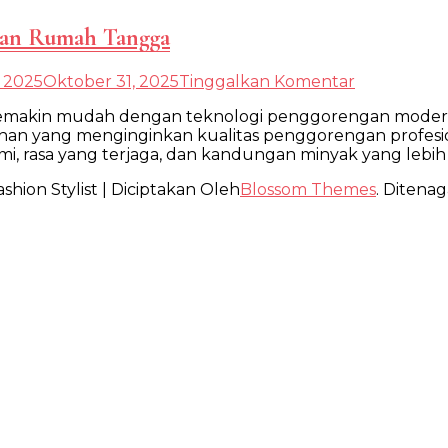
dan Rumah Tangga
pada
, 2025
Oktober 31, 2025
Tinggalkan Komentar
Mesin
 semakin mudah dengan teknologi penggorengan modern
Vacuum
yang menginginkan kualitas penggorengan profesiona
Kecil
, rasa yang terjaga, dan kandungan minyak yang lebih
Unggulan
untuk
shion Stylist | Diciptakan Oleh
Blossom Themes
. Ditenag
Usaha
dan
Rumah
Tangga