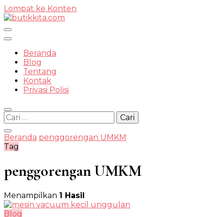
Lompat ke Konten
Temukan Semua Disini!
Beranda
Blog
Tentang
Kontak
butikkit
Privasi Polisi
Cari
untuk:
Beranda
penggorengan UMKM
Tag
penggorengan UMKM
Menampilkan
1 Hasil
Blog