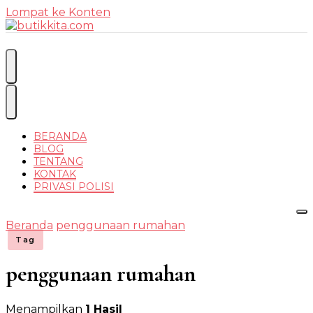
Lompat ke Konten
Temukan Semua Disini!
butikkit
BERANDA
BLOG
TENTANG
KONTAK
PRIVASI POLISI
Beranda
penggunaan rumahan
Tag
penggunaan rumahan
Menampilkan
1 Hasil