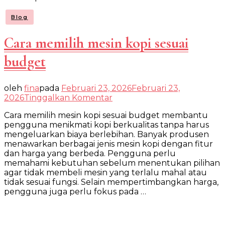
Blog
Cara memilih mesin kopi sesuai
budget
oleh
fina
pada
Februari 23, 2026
Februari 23,
pada
2026
Tinggalkan Komentar
Cara
Cara memilih mesin kopi sesuai budget membantu
memilih
mesin
pengguna menikmati kopi berkualitas tanpa harus
kopi
mengeluarkan biaya berlebihan. Banyak produsen
sesuai
menawarkan berbagai jenis mesin kopi dengan fitur
budget
dan harga yang berbeda. Pengguna perlu
memahami kebutuhan sebelum menentukan pilihan
agar tidak membeli mesin yang terlalu mahal atau
tidak sesuai fungsi. Selain mempertimbangkan harga,
pengguna juga perlu fokus pada …