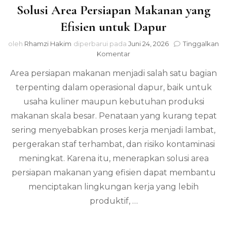
Solusi Area Persiapan Makanan yang
Efisien untuk Dapur
oleh
Rhamzi Hakim
diperbarui pada
Juni 24, 2026
Tinggalkan
pada
Komentar
Solusi
Area persiapan makanan menjadi salah satu bagian
Area
Persiapan
terpenting dalam operasional dapur, baik untuk
Makanan
usaha kuliner maupun kebutuhan produksi
yang
Efisien
makanan skala besar. Penataan yang kurang tepat
untuk
sering menyebabkan proses kerja menjadi lambat,
Dapur
pergerakan staf terhambat, dan risiko kontaminasi
meningkat. Karena itu, menerapkan solusi area
persiapan makanan yang efisien dapat membantu
menciptakan lingkungan kerja yang lebih
produktif, …