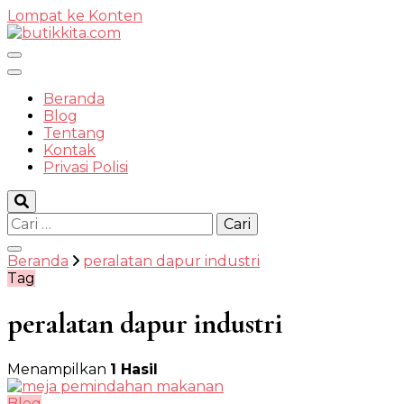
Lompat ke Konten
Temukan Semua Disini!
Beranda
Blog
Tentang
Kontak
butikkit
Privasi Polisi
Cari
untuk:
Beranda
peralatan dapur industri
Tag
peralatan dapur industri
Menampilkan
1 Hasil
Blog