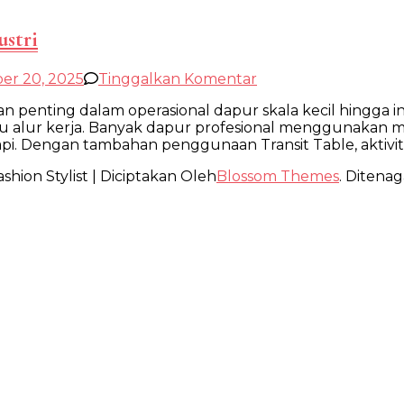
stri
pada
er 20, 2025
Tinggalkan Komentar
Meja
 penting dalam operasional dapur skala kecil hingga i
Pemindahan
gu alur kerja. Banyak dapur profesional menggunakan 
Makanan
api. Dengan tambahan penggunaan Transit Table, aktivit
untuk
Dapur
shion Stylist | Diciptakan Oleh
Blossom Themes
. Ditenag
Industri