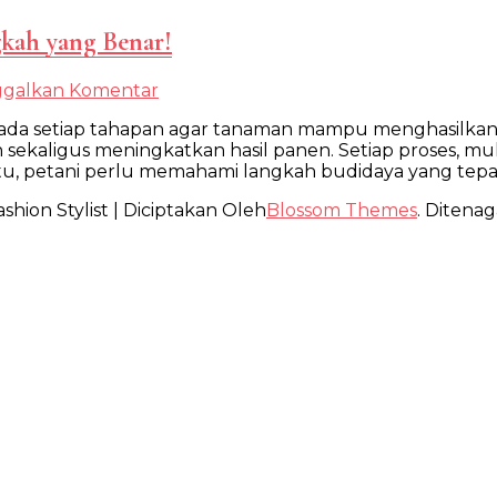
gkah yang Benar!
pada
ggalkan Komentar
Budidaya
ada setiap tahapan agar tanaman mampu menghasilkan 
Kopi
aligus meningkatkan hasil panen. Setiap proses, mul
hingga
u, petani perlu memahami langkah budidaya yang tepat 
Panen,
Mulai
shion Stylist | Diciptakan Oleh
Blossom Themes
. Ditenag
dari
Langkah
yang
Benar!