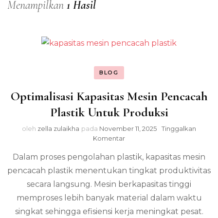
Menampilkan
1 Hasil
BLOG
Optimalisasi Kapasitas Mesin Pencacah
Plastik Untuk Produksi
oleh
zella zulaikha
pada
November 11, 2025
Tinggalkan
pada
Komentar
Optimalisasi
Dalam proses pengolahan plastik, kapasitas mesin
Kapasitas
Mesin
pencacah plastik menentukan tingkat produktivitas
Pencacah
secara langsung. Mesin berkapasitas tinggi
Plastik
Untuk
memproses lebih banyak material dalam waktu
Produksi
singkat sehingga efisiensi kerja meningkat pesat.