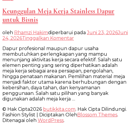
Keunggulan Meja Kerja Stainless Dapur
untuk Bisnis
oleh
Rhamzi Hakim
diperbarui pada
Juni 23, 2026
Juni
pada
24, 2026
Tinggalkan Komentar
Keunggulan
Dapur profesional maupun dapur usaha
Meja
membutuhkan perlengkapan yang mampu
Kerja
menunjang aktivitas kerja secara efektif. Salah satu
Stainless
elemen penting yang sering diperhatikan adalah
Dapur
meja kerja sebagai area persiapan, pengolahan,
untuk
hingga penataan makanan. Pemilihan material meja
Bisnis
menjadi faktor utama karena berhubungan dengan
kebersihan, daya tahan, dan kenyamanan
penggunaan. Salah satu pilihan yang banyak
digunakan adalah meja kerja …
© Hak Cipta2026
butikkita.com
. Hak Cipta Dilindungi.
Fashion Stylist | Diciptakan Oleh
Blossom Themes
.
Ditenagai oleh
WordPress
.