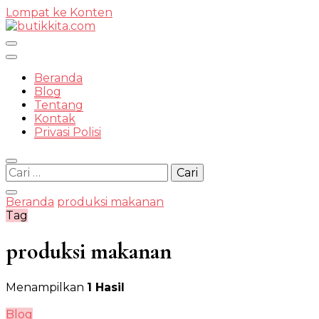
Lompat ke Konten
Temukan Semua Disini!
Beranda
Blog
Tentang
Kontak
butikkit
Privasi Polisi
Cari
untuk:
Beranda
produksi makanan
Tag
produksi makanan
Menampilkan
1 Hasil
Blog