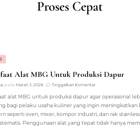
Proses Cepat
G
faat Alat MBG Untuk Produksi Dapur
pada
na
pada
Maret 3, 2026
Tinggalkan Komentar
Manfaat
at alat MBG untuk produksi dapur agar operasional lebi
Alat
MBG
ng bagi pelaku usaha kuliner yang ingin meningkatkan 
Untuk
n seperti oven, mixer, kompor industri, dan rak stainl
Produksi
Dapur
istematis. Penggunaan alat yang tepat tidak hanya me