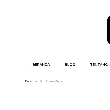
Temukan Semua Disini!
butikk
BERANDA
BLOG
TENTANG
Beranda
Proses Cepat