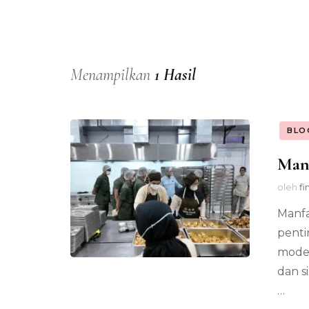
Menampilkan
1 Hasil
BLO
Man
oleh
fi
Manfa
penti
moder
dan s
…