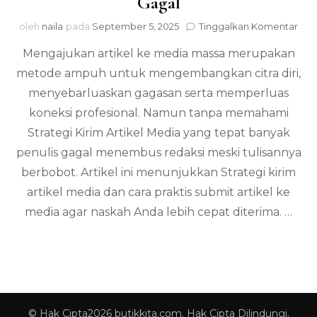
Gagal
pad
oleh
naila
pada
September 5, 2025
Tinggalkan Komentar
Stra
Mengajukan artikel ke media massa merupakan
Kir
Arti
metode ampuh untuk mengembangkan citra diri,
Med
menyebarluaskan gagasan serta memperluas
Tan
Gag
koneksi profesional. Namun tanpa memahami
Strategi Kirim Artikel Media yang tepat banyak
penulis gagal menembus redaksi meski tulisannya
berbobot. Artikel ini menunjukkan Strategi kirim
artikel media dan cara praktis submit artikel ke
media agar naskah Anda lebih cepat diterima. …
© Hak Cipta2026
butikkita.com
. Hak Cipta Dilindungi.