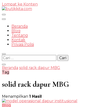
Lompat ke Konten
Temukan Semua Disini!
Beranda
Blog
Tentang
Kontak
butikkit
Privasi Polisi
Cari
untuk:
Beranda
solid rack dapur MBG
Tag
solid rack dapur MBG
Menampilkan
1 Hasil
Blog