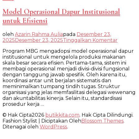
Model Operasional Dapur Institusional
untuk Efisiensi
oleh
Azarin Rahma Aulia
pada
Desember 23,
pada
2025
Desember 23, 2025
Tinggalkan Komentar
Model
Program MBG mengadopsi model operasional dapur
Operasio
institusional untuk mengelola produksi makanan
Dapur
skala besar secara efisien. Pertama-tama, sistem ini
Institusi
membagi operasional menjadi divisi-divisi fungsional
untuk
dengan tanggung jawab spesifik. Oleh karena itu,
Efisiensi
koordinasi antar unit berjalan sistematis dan
meminimalkan tumpang tindih tugas. Struktur
organisasi yang jelas memfasilitasi delegasi wewenang
dan akuntabilitas kinerja. Selain itu, standardisasi
prosedur kerja …
© Hak Cipta2026
butikkita.com
. Hak Cipta Dilindungi.
Fashion Stylist | Diciptakan Oleh
Blossom Themes
.
Ditenagai oleh
WordPress
.