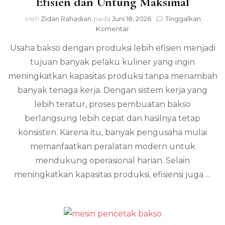
Efisien dan Untung Maksimal
oleh
Zidan Rahadian
pada
Juni 18, 2026
Tinggalkan
pada
Komentar
Usaha
Usaha bakso dengan produksi lebih efisien menjadi
Bakso
dengan
tujuan banyak pelaku kuliner yang ingin
Produksi
meningkatkan kapasitas produksi tanpa menambah
Lebih
Efisien
banyak tenaga kerja. Dengan sistem kerja yang
dan
lebih teratur, proses pembuatan bakso
Untung
berlangsung lebih cepat dan hasilnya tetap
Maksimal
konsisten. Karena itu, banyak pengusaha mulai
memanfaatkan peralatan modern untuk
mendukung operasional harian. Selain
meningkatkan kapasitas produksi, efisiensi juga …