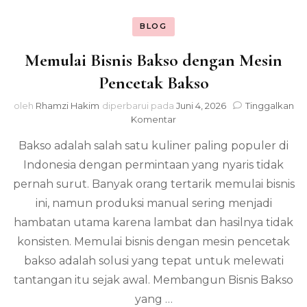
BLOG
Memulai Bisnis Bakso dengan Mesin
Pencetak Bakso
oleh
Rhamzi Hakim
diperbarui pada
Juni 4, 2026
Tinggalkan
pada
Komentar
Memulai
Bakso adalah salah satu kuliner paling populer di
Bisnis
Bakso
Indonesia dengan permintaan yang nyaris tidak
dengan
pernah surut. Banyak orang tertarik memulai bisnis
Mesin
Pencetak
ini, namun produksi manual sering menjadi
Bakso
hambatan utama karena lambat dan hasilnya tidak
konsisten. Memulai bisnis dengan mesin pencetak
bakso adalah solusi yang tepat untuk melewati
tantangan itu sejak awal. Membangun Bisnis Bakso
yang …