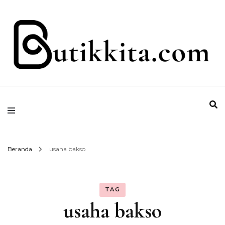
Temukan Semua Disini!
butikkita.com
Beranda
usaha bakso
TAG
usaha bakso