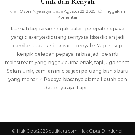
Unik dan Renyah
oleh
Ozora Aryasatya
pada
Agustus 22, 2025
Tinggalkan
pada
Komentar
Resep
Pernah kepikiran nggak kalau pelepah pepaya
Keripik
Pelepah
yang biasanya dibuang ternyata bisa diolah jadi
Pepaya
camilan atau keripik yang renyah? Yup, resep
yang
Unik
keripik pelepah pepaya ini bisa jadi ide anti
dan
mainstream yang nggak cuma enak, tapi juga sehat.
Renyah
Selain unik, camilan ini bisa jadi peluang bisnis baru
yang menarik. Pepaya biasanya diambil buah dan
daunnya aja. Tapi …
© Hak Cipta2026
butikkita.com
. Hak Cipta Dilindungi.