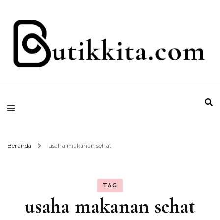
Temukan Semua Disini!
butikkita.com
Beranda
usaha makanan sehat
TAG
usaha makanan sehat