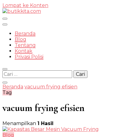
Lompat ke Konten
Temukan Semua Disini!
Beranda
Blog
Tentang
Kontak
butikkit
Privasi Polisi
Cari
untuk:
Beranda
vacuum frying efisien
Tag
vacuum frying efisien
Menampilkan
1 Hasil
Blog