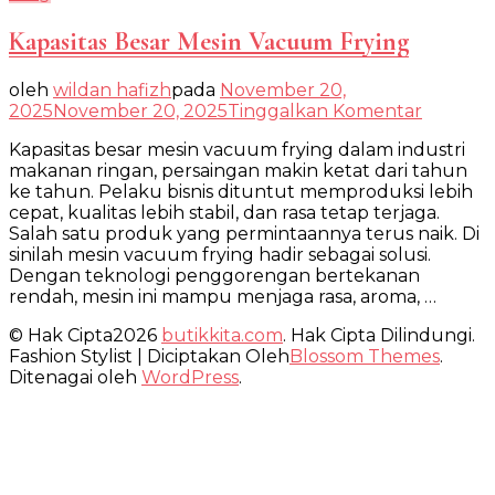
Kapasitas Besar Mesin Vacuum Frying
oleh
wildan hafizh
pada
November 20,
pada
2025
November 20, 2025
Tinggalkan Komentar
Kapasita
Kapasitas besar mesin vacuum frying dalam industri
Besar
makanan ringan, persaingan makin ketat dari tahun
Mesin
ke tahun. Pelaku bisnis dituntut memproduksi lebih
Vacuu
cepat, kualitas lebih stabil, dan rasa tetap terjaga.
Frying
Salah satu produk yang permintaannya terus naik. Di
sinilah mesin vacuum frying hadir sebagai solusi.
Dengan teknologi penggorengan bertekanan
rendah, mesin ini mampu menjaga rasa, aroma, …
© Hak Cipta2026
butikkita.com
. Hak Cipta Dilindungi.
Fashion Stylist | Diciptakan Oleh
Blossom Themes
.
Ditenagai oleh
WordPress
.