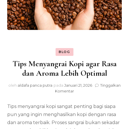
BLOG
Tips Menyangrai Kopi agar Rasa
dan Aroma Lebih Optimal
oleh
aldafa panca putra
pada
Januari 21, 2026
Tinggalkan
pada
Komentar
Tips
Menyangrai
Tips menyangrai kopi sangat penting bagi siapa
Kopi
agar
pun yang ingin menghasilkan kopi dengan rasa
Rasa
dan aroma terbaik. Proses sangrai bukan sekadar
dan