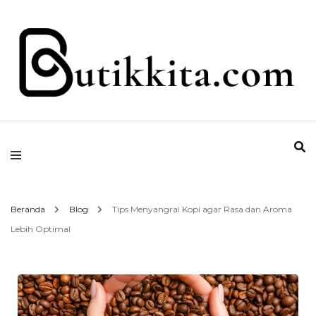
Temukan Semua Disini!
butikkita.com
Beranda
Blog
Tips Menyangrai Kopi agar Rasa dan Aroma
Lebih Optimal