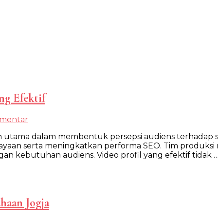
ng Efektif
pada
omentar
Teknik
n utama dalam membentuk persepsi audiens terhadap se
Shooting
aan serta meningkatkan performa SEO. Tim produksi me
Video
ngan kebutuhan audiens. Video profil yang efektif tidak 
Profile
Profesional
yang
Efektif
haan Jogja