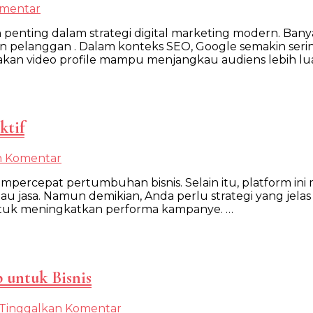
pada
omentar
Manfaat
 penting dalam strategi digital marketing modern. Ban
Video
elanggan . Dalam konteks SEO, Google semakin sering
Profile
an video profile mampu menjangkau audiens lebih luas
untuk
Branding
Perusahaan
Jogja
ktif
pada
n Komentar
Cara
ercepat pertumbuhan bisnis. Selain itu, platform ini
Mengelola
jasa. Namun demikian, Anda perlu strategi yang jelas a
Iklan
untuk meningkatkan performa kampanye. …
Google
Ads
dengan
Efektif
 untuk Bisnis
pada
Tinggalkan Komentar