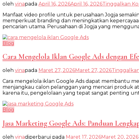
oleh
vina
pada
April 16, 2026
April 16, 2026
Tinggalkan K
Manfaat video profile untuk perusahaan Jogja semakin
memperkuat branding dan meningkatkan kepercayaan p
pencarian utama. Perusahaan di Jogja yang menggunak
Blog
Cara Mengelola Iklan Google Ads dengan Efe
oleh
vina
pada
Maret 27, 2026
Maret 27, 2026
Tinggalka
Cara mengelola iklan Google Ads dapat membantu memp
menjangkau calon pelanggan yang mencari produk atau 
karena itu, pengelolaan yang tepat sangat penting 
Blog
Jasa Marketing Google Ads: Panduan Lengkap
oleh
vina
diperbarui pada
Maret 17, 2026
Maret 20, 2026