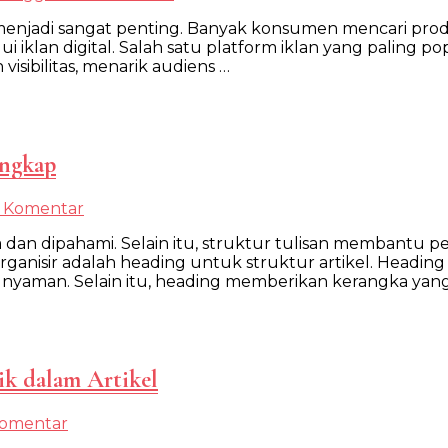
Jasa
line menjadi sangat penting. Banyak konsumen mencari pro
Marketing
 iklan digital. Salah satu platform iklan yang paling 
Google
sibilitas, menarik audiens …
Ads:
Panduan
Lengkap
untuk
Bisnis
engkap
pada
n Komentar
Heading
aca dan dipahami. Selain itu, struktur tulisan memban
untuk
ganisir adalah heading untuk struktur artikel. Headin
Struktur
 nyaman. Selain itu, heading memberikan kerangka ya
Artikel:
Panduan
Lengkap
k dalam Artikel
pada
Komentar
Penggunaan