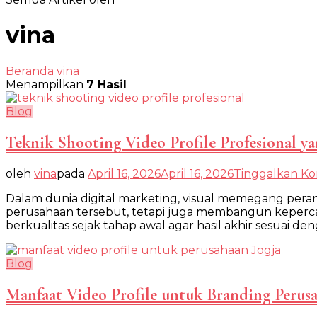
vina
Beranda
vina
Menampilkan
7 Hasil
Blog
Teknik Shooting Video Profile Profesional ya
oleh
vina
pada
April 16, 2026
April 16, 2026
Tinggalkan K
Dalam dunia digital marketing, visual memegang pera
perusahaan tersebut, tetapi juga membangun kepercay
berkualitas sejak tahap awal agar hasil akhir sesuai de
Blog
Manfaat Video Profile untuk Branding Perusa