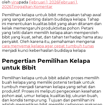
oleh
vina
pada
Februari 1, 2026
Februari 1,
pada
2026
Tinggalkan Komentar
Cara
Pemilihan kelapa untuk bibit merupakan tahap awal
Memilah
yang sangat penting dalam budidaya kelapa. Tahap
Kelapa
ini menentukan kualitas bibit yang akan ditanam dan
untuk
kelak memengaruhi produktivitas pohon. Petani
Bibit
yang teliti dalam memilih kelapa akan memperoleh
untuk
bibit yang kuat, sehat, dan tahan terhadap hama atau
Bibit
penyakit. Oleh karena itu, pemahaman mengenai
sehat
cara menyemai kelapa agar cepat tumbuh tunas
menjadi kunci keberhasilan budidaya kelapa
Pengertian Pemilihan Kelapa
untuk Bibit
Pemilihan kelapa untuk bibit adalah proses memilih
buah kelapa yang memiliki potensi terbaik untuk
tumbuh menjadi tanaman kelapa yang sehat dan
produktif. Proses ini meliputi pengecekan kesehatan
pohon asal, umur kelapa, kualitas biji, ukuran buah,
dan kondisi tempurung. Tujuan dari pemilihan ini
adalah memastikan bibit memiliki cadangan makanan