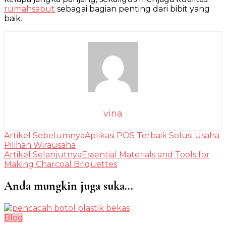
rumahsabut
sebagai bagian penting dari bibit yang
baik.
vina
Navigasi
Artikel Sebelumnya
Aplikasi POS Terbaik Solusi Usaha
Pilihan Wirausaha
Artikel
Artikel Selanjutnya
Essential Materials and Tools for
Making Charcoal Briquettes
Anda mungkin juga suka...
Blog