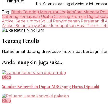
Hai! Selamat datang di website ini, tempat
Tag:
Bisnis Catering Menguntungkan
Cara Menarik Pel
Catering
Pemasaran Usaha Catering
Promosi Digital Cat
Navigasi
Artikel Sebelumnya
Solusi Penyimpanan Peralatan di A
Artikel Selanjutnya
Cara Mendapatkan Hasil Panen Lebih
Artikel
Tentang Penulis
Hai! Selamat datang di website ini, tempat berbagi info
Anda mungkin juga suka...
Blog
Standar Kebersihan Dapur MBG yang Harus Dipatuhi
Blog