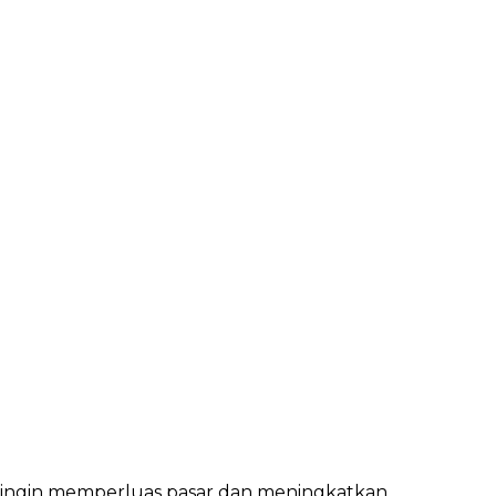
g ingin memperluas pasar dan meningkatkan