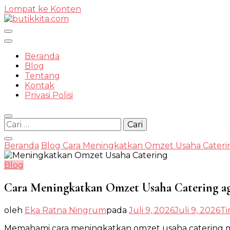
Lompat ke Konten
Temukan Semua Disini!
Beranda
Blog
Tentang
Kontak
butikkit
Privasi Polisi
Cari
untuk:
Beranda
Blog
Cara Meningkatkan Omzet Usaha Cateri
Blog
Cara Meningkatkan Omzet Usaha Catering ag
oleh
Eka Ratna Ningrum
pada
Juli 9, 2026
Juli 9, 2026
Ti
Memahami cara meningkatkan omzet usaha catering me