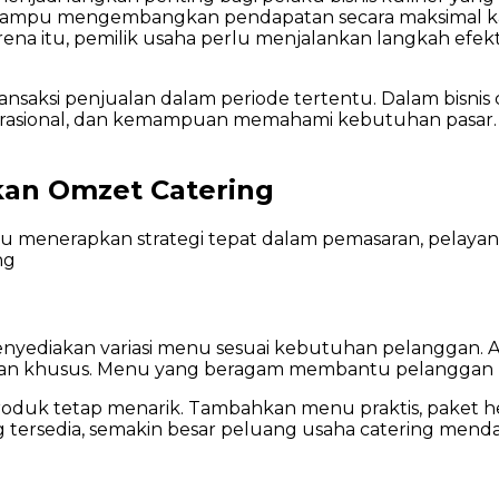
ampu mengembangkan pendapatan secara maksimal kar
Omzet
arena itu, pemilik usaha perlu menjalankan langkah efe
Usaha
Catering
agar
saksi penjualan dalam periode tertentu. Dalam bisnis 
Penjualan
si operasional, dan kemampuan memahami kebutuhan pasar
Terus
Bertambah
kan Omzet Catering
lu menerapkan strategi tepat dalam pemasaran, pelayanan
ng
menyediakan variasi menu sesuai kebutuhan pelanggan.
kanan khusus. Menu yang beragam membantu pelanggan 
 produk tetap menarik. Tambahkan menu praktis, paket
g tersedia, semakin besar peluang usaha catering mend