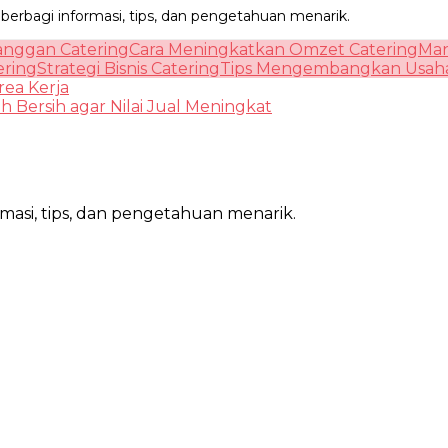
 berbagi informasi, tips, dan pengetahuan menarik.
anggan Catering
Cara Meningkatkan Omzet Catering
Man
ering
Strategi Bisnis Catering
Tips Mengembangkan Usaha
rea Kerja
 Bersih agar Nilai Jual Meningkat
rmasi, tips, dan pengetahuan menarik.