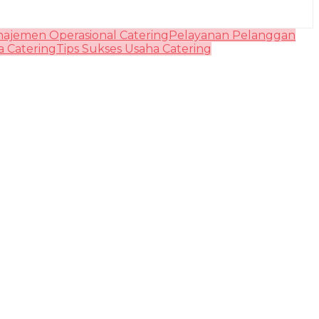
ajemen Operasional Catering
Pelayanan Pelanggan
 Catering
Tips Sukses Usaha Catering