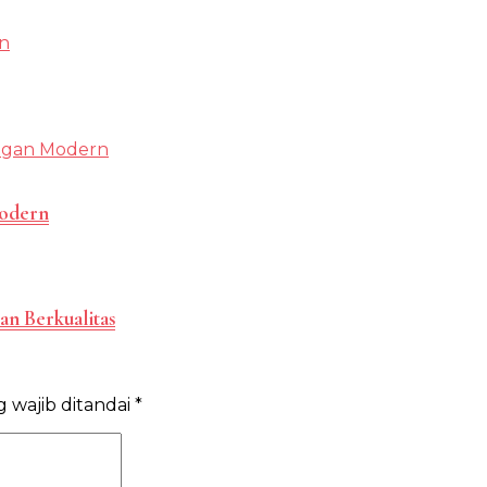
Modern
an Berkualitas
 wajib ditandai
*