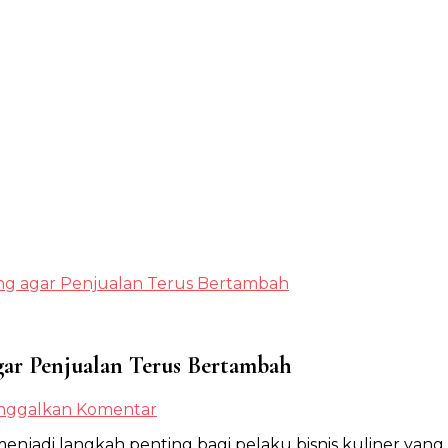
a.com
ng agar Penjualan Terus Bertambah
ar Penjualan Terus Bertambah
pada
nggalkan Komentar
Cara
njadi langkah penting bagi pelaku bisnis kuliner yan
Meningkatkan