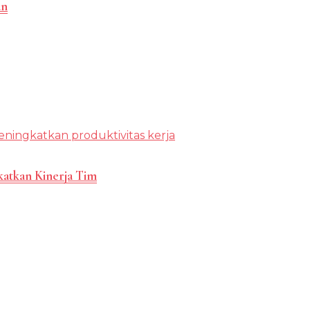
an
katkan Kinerja Tim