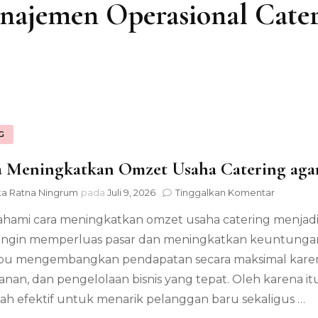
najemen Operasional Cater
G
 Meningkatkan Omzet Usaha Catering agar
pada
ka Ratna Ningrum
pada
Juli 9, 2026
Tinggalkan Komentar
Cara
ami cara meningkatkan omzet usaha catering menjadi l
Meningk
Omzet
ingin memperluas pasar dan meningkatkan keuntungan
Usaha
u mengembangkan pendapatan secara maksimal karena
Catering
agar
anan, dan pengelolaan bisnis yang tepat. Oleh karena i
Penjuala
ah efektif untuk menarik pelanggan baru sekaligus …
Terus