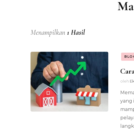
Ma
Menampilkan
1 Hasil
BLO
Cara
oleh
E
Memah
yang 
mamp
pelay
langk