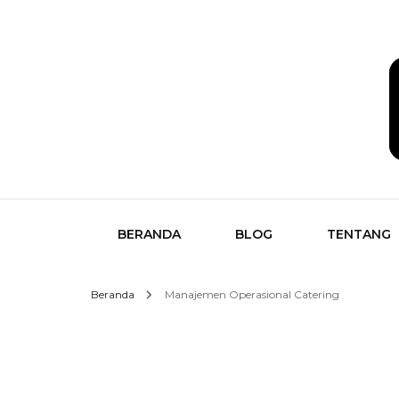
Temukan Semua Disini!
butikk
BERANDA
BLOG
TENTANG
Beranda
Manajemen Operasional Catering