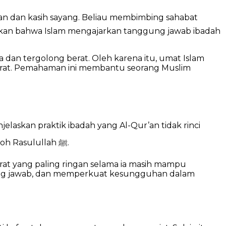
kan bahwa Islam mengajarkan tanggung jawab ibadah
 dan tergolong berat. Oleh karena itu, umat Islam
rat. Pemahaman ini membantu seorang Muslim
secara detail. Melalui hadis, umat Islam memahami tata cara kafarat secara runtut, jelas, dan sesuai dengan contoh Rasulullah ﷺ.
rat yang paling ringan selama ia masih mampu
gung jawab, dan memperkuat kesungguhan dalam