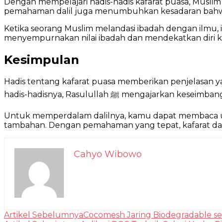
Dengan mempelajari hadis-hadis kafarat puasa, Muslim
pemahaman dalil juga menumbuhkan kesadaran bahwa ka
Ketika seorang Muslim melandasi ibadah dengan ilmu, 
menyempurnakan nilai ibadah dan mendekatkan diri k
Kesimpulan
Hadis tentang kafarat puasa memberikan penjelasan y
hadis-hadisnya, Rasulullah ﷺ me
Untuk memperdalam dalilnya, kamu dapat membaca u
tambahan. Dengan pemahaman yang tepat, kafarat dapa
Cahyo Wibowo
Navigasi
Artikel Sebelumnya
Cocomesh Jaring Biodegradable s