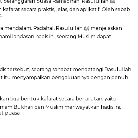
at pelanggaran puasa Ramadhan. Rasulullah ﷺ
at secara praktis, jelas, dan aplikatif. Oleh sebab
.
m. Padahal, Rasulullah ﷺ menjelaskan
ami landasan hadis ini, seorang Muslim dapat
hadis tersebut, seorang sahabat mendatangi Rasulullah
am Bukhari dan Muslim meriwayatkan hadis ini,
t puasa.