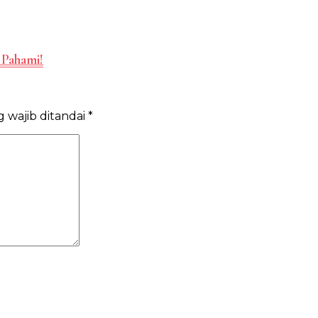
 Pahami!
 wajib ditandai
*