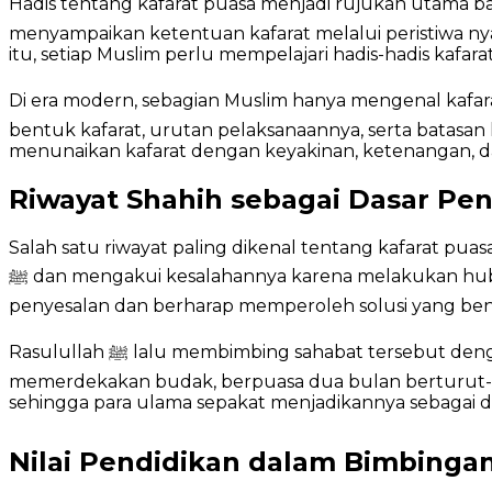
Hadis tentang kafarat puasa menjadi rujukan utama b
menyampaikan ketentuan kafarat melalui peristiwa nyat
itu, setiap Muslim perlu mempelajari hadis-hadis kafar
Di era modern, sebagian Muslim hanya mengenal kafarat seca
bentuk kafarat, urutan pelaksanaannya, serta batasan
menunaikan kafarat dengan keyakinan, ketenangan, d
Riwayat Shahih sebagai Dasar Pe
Salah satu riwayat paling dikenal tentang kafarat pua
ﷺ dan mengakui kesalahannya karena melakukan hubungan suami istri di siang hari bulan Ramadhan. Sahabat itu menyampaikan pengakuannya dengan penuh
penyesalan dan berharap memperoleh solusi yang benar
Rasulullah ﷺ lalu membimbing sahabat tersebut dengan menanyakan kemampuan dirinya. Beliau menyebutkan tiga bentuk kafarat secara berurutan, yaitu
memerdekakan budak, berpuasa dua bulan berturut-tu
sehingga para ulama sepakat menjadikannya sebagai d