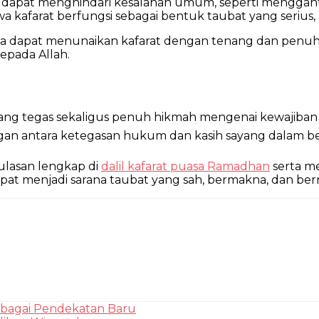
 dapat menghindari kesalahan umum, seperti mengganti k
farat berfungsi sebagai bentuk taubat yang serius, b
ia dapat menunaikan kafarat dengan tenang dan penuh k
epada Allah.
ang tegas sekaligus penuh hikmah mengenai kewajiban 
ngajarkan keseimbangan antara ketegasan hukum dan kasih sayang dalam
lasan lengkap di
dalil kafarat puasa Ramadhan
serta m
t menjadi sarana taubat yang sah, bermakna, dan berni
ebagai Pendekatan Baru