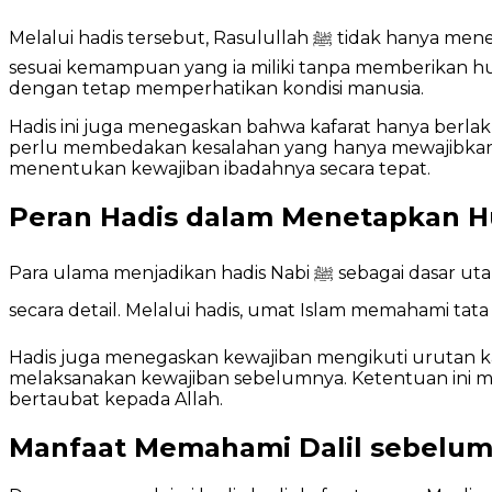
Melalui hadis tersebut, Rasulullah ﷺ tidak hanya menetapkan hukum, tetapi juga menanamkan nilai pendidikan dan kasih sayang. Beliau membimbing sahabat
sesuai kemampuan yang ia miliki tanpa memberikan
dengan tetap memperhatikan kondisi manusia.
Hadis ini juga menegaskan bahwa kafarat hanya berlak
perlu membedakan kesalahan yang hanya mewajibkan
menentukan kewajiban ibadahnya secara tepat.
Peran Hadis dalam Menetapkan H
Para ulama menjadikan hadis Nabi ﷺ sebagai dasar utama dalam menetapkan hukum kafarat puasa. Hadis menjelaskan praktik ibadah yang Al-Qur’an tidak rinci
Hadis juga menegaskan kewajiban mengikuti urutan ka
melaksanakan kewajiban sebelumnya. Ketentuan ini 
bertaubat kepada Allah.
Manfaat Memahami Dalil sebelum