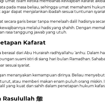
agi umat Islam ketika membahas kewajiban kafarat akib
Kafarat
a pada masa beliau, sehingga umat memahami hukum kafar
Puasa
at agar dapat menjalankan ibadah sesuai tuntunan syariat
dan
Penjelasannya
ra garis besar tanpa menelaah dalil hadisnya secara mendala
 kewajibannya melalui hadis yang shahih. Dengan memah
an rasa tanggung jawab yang utuh.
netapan Kafarat
sa berasal dari Abu Hurairah radhiyallahu ‘anhu. Dalam 
 sesuai syariat.
rut, atau memberi makan enam puluh orang miskin. Im
alil yang kuat dan sahih dalam penetapan hukum kafara
Nilai Pendidikan dalam Bimbingan Rasulullah ﷺ