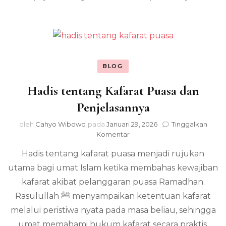
BLOG
Hadis tentang Kafarat Puasa dan
Penjelasannya
oleh
Cahyo Wibowo
pada
Januari 29, 2026
Tinggalkan
pada
Komentar
Hadis
Hadis tentang kafarat puasa menjadi rujukan
tentang
Kafarat
utama bagi umat Islam ketika membahas kewajiban
Puasa
kafarat akibat pelanggaran puasa Ramadhan.
dan
Penjelasannya
Rasulullah ﷺ menyampaikan ketentuan kafarat
melalui peristiwa nyata pada masa beliau, sehingga
umat memahami hukum kafarat secara praktis,