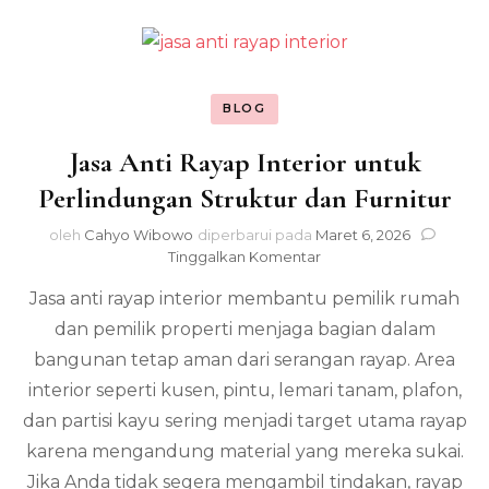
BLOG
Jasa Anti Rayap Interior untuk
Perlindungan Struktur dan Furnitur
oleh
Cahyo Wibowo
diperbarui pada
Maret 6, 2026
pada
Tinggalkan Komentar
Jasa
Jasa anti rayap interior membantu pemilik rumah
Anti
Rayap
dan pemilik properti menjaga bagian dalam
Interior
bangunan tetap aman dari serangan rayap. Area
untuk
Perlindungan
interior seperti kusen, pintu, lemari tanam, plafon,
Struktur
dan partisi kayu sering menjadi target utama rayap
dan
karena mengandung material yang mereka sukai.
Furnitur
Jika Anda tidak segera mengambil tindakan, rayap