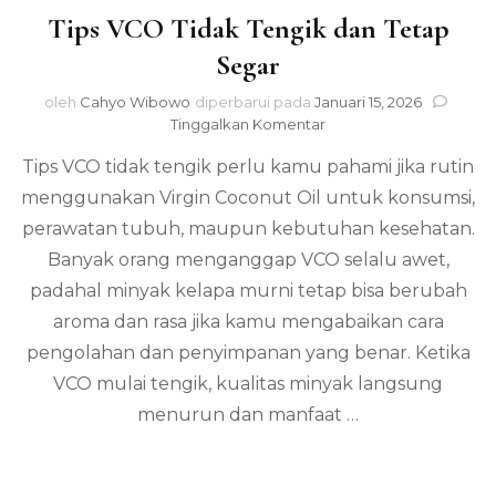
Tips VCO Tidak Tengik dan Tetap
Segar
oleh
Cahyo Wibowo
diperbarui pada
Januari 15, 2026
pada
Tinggalkan Komentar
Tips
Tips VCO tidak tengik perlu kamu pahami jika rutin
VCO
Tidak
menggunakan Virgin Coconut Oil untuk konsumsi,
Tengik
perawatan tubuh, maupun kebutuhan kesehatan.
dan
Tetap
Banyak orang menganggap VCO selalu awet,
Segar
padahal minyak kelapa murni tetap bisa berubah
aroma dan rasa jika kamu mengabaikan cara
pengolahan dan penyimpanan yang benar. Ketika
VCO mulai tengik, kualitas minyak langsung
menurun dan manfaat …