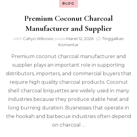
BLOG
Premium Coconut Charcoal
Manufacturer and Supplier
oleh
Cahyo Wibowo
pada
Maret 12, 2026
Tinggalkan
pada
Komentar
Premium
Premium coconut charcoal manufacturer and
Coconut
Charcoal
supplier plays an important role in supporting
Manufacturer
distributors, importers, and commercial buyers that
and
Supplier
require high quality charcoal products. Coconut
shell charcoal briquettes are widely used in many
industries because they produce stable heat and
long burning duration. Businesses that operate in
the hookah and barbecue industries often depend
on charcoal …