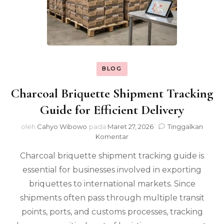
BLOG
Charcoal Briquette Shipment Tracking
Guide for Efficient Delivery
oleh
Cahyo Wibowo
pada
Maret 27, 2026
Tinggalkan
pada
Komentar
Charcoal
Charcoal briquette shipment tracking guide is
Briquette
Shipment
essential for businesses involved in exporting
Tracking
briquettes to international markets. Since
Guide
for
shipments often pass through multiple transit
Efficient
points, ports, and customs processes, tracking
Delivery