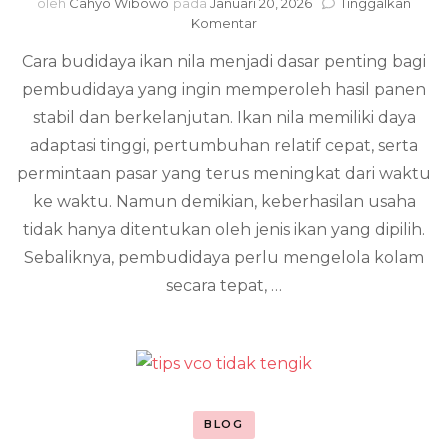
oleh
Cahyo Wibowo
pada
Januari 20, 2026
Tinggalkan
pada
Komentar
Cara
Cara budidaya ikan nila menjadi dasar penting bagi
Budidaya
Ikan
pembudidaya yang ingin memperoleh hasil panen
Nila
stabil dan berkelanjutan. Ikan nila memiliki daya
yang
Benar
adaptasi tinggi, pertumbuhan relatif cepat, serta
untuk
permintaan pasar yang terus meningkat dari waktu
Hasil
ke waktu. Namun demikian, keberhasilan usaha
Panen
Optimal
tidak hanya ditentukan oleh jenis ikan yang dipilih.
Sebaliknya, pembudidaya perlu mengelola kolam
secara tepat, …
BLOG