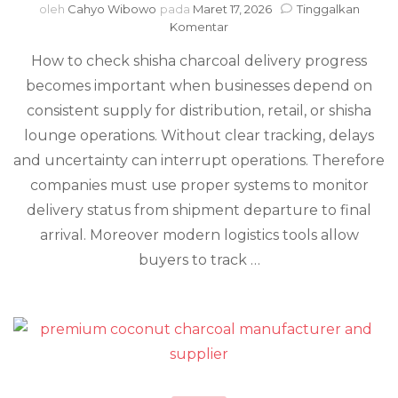
oleh
Cahyo Wibowo
pada
Maret 17, 2026
Tinggalkan
pada
Komentar
How
How to check shisha charcoal delivery progress
to
Check
becomes important when businesses depend on
Shisha
consistent supply for distribution, retail, or shisha
Charcoal
Delivery
lounge operations. Without clear tracking, delays
Progress
and uncertainty can interrupt operations. Therefore
companies must use proper systems to monitor
delivery status from shipment departure to final
arrival. Moreover modern logistics tools allow
buyers to track …