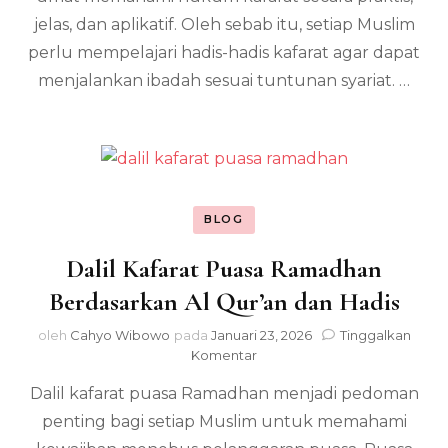
jelas, dan aplikatif. Oleh sebab itu, setiap Muslim
perlu mempelajari hadis-hadis kafarat agar dapat
menjalankan ibadah sesuai tuntunan syariat. …
BLOG
Dalil Kafarat Puasa Ramadhan
Berdasarkan Al Qur’an dan Hadis
oleh
Cahyo Wibowo
pada
Januari 23, 2026
Tinggalkan
pada
Komentar
Dalil
Dalil kafarat puasa Ramadhan menjadi pedoman
Kafarat
Puasa
penting bagi setiap Muslim untuk memahami
Ramadhan