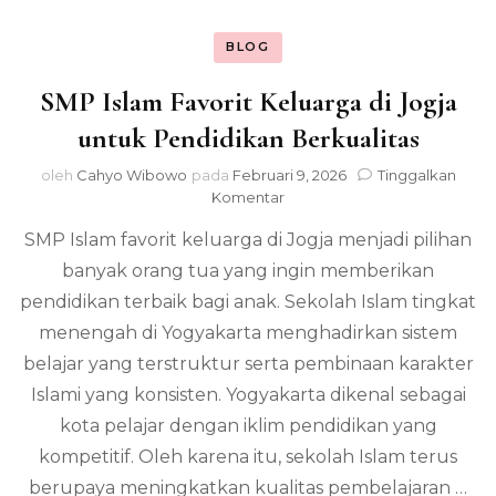
BLOG
SMP Islam Favorit Keluarga di Jogja
untuk Pendidikan Berkualitas
oleh
Cahyo Wibowo
pada
Februari 9, 2026
Tinggalkan
pada
Komentar
SMP
SMP Islam favorit keluarga di Jogja menjadi pilihan
Islam
Favorit
banyak orang tua yang ingin memberikan
Keluarga
pendidikan terbaik bagi anak. Sekolah Islam tingkat
di
Jogja
menengah di Yogyakarta menghadirkan sistem
untuk
belajar yang terstruktur serta pembinaan karakter
Pendidikan
Islami yang konsisten. Yogyakarta dikenal sebagai
Berkualitas
kota pelajar dengan iklim pendidikan yang
kompetitif. Oleh karena itu, sekolah Islam terus
berupaya meningkatkan kualitas pembelajaran …