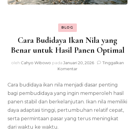
BLOG
Cara Budidaya Ikan Nila yang
Benar untuk Hasil Panen Optimal
oleh
Cahyo Wibowo
pada
Januari 20, 2026
Tinggalkan
pada
Komentar
Cara
Budidaya
Cara budidaya ikan nila menjadi dasar penting
Ikan
Nila
bagi pembudidaya yang ingin memperoleh hasil
yang
panen stabil dan berkelanjutan. Ikan nila memiliki
Benar
daya adaptasi tinggi, pertumbuhan relatif cepat,
untuk
Hasil
serta permintaan pasar yang terus meningkat
Panen
dari waktu ke waktu.
Optimal