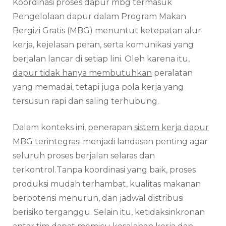
Koordinasi proses dapur mbg termasuk
Dapu
MBG
Pengelolaan dapur dalam Program Makan
untu
Bergizi Gratis (MBG) menuntut ketepatan alur
Opera
kerja, kejelasan peran, serta komunikasi yang
yang
Konsi
berjalan lancar di setiap lini. Oleh karena itu,
dapur tidak hanya membutuhkan
peralatan
yang memadai, tetapi juga pola kerja yang
tersusun rapi dan saling terhubung.
Dalam konteks ini, penerapan
sistem kerja dapur
MBG terintegrasi
menjadi landasan penting agar
seluruh proses berjalan selaras dan
terkontrol.
Tanpa koordinasi yang baik, proses
produksi mudah terhambat, kualitas makanan
berpotensi menurun, dan jadwal distribusi
berisiko terganggu. Selain itu, ketidaksinkronan