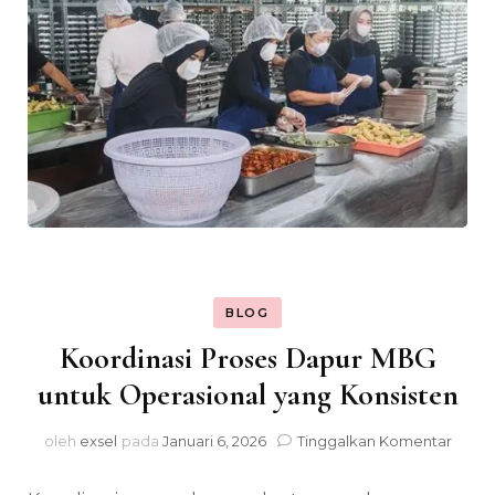
BLOG
Koordinasi Proses Dapur MBG
untuk Operasional yang Konsisten
pada
oleh
exsel
pada
Januari 6, 2026
Tinggalkan Komentar
Koord
Prose