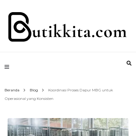
Temukan Semua Disini!
butikkita.com
Beranda
Blog
Koordinasi Proses Dapur MBG untuk
Operasional yang Konsisten