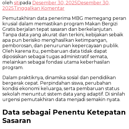
oleh
siti
pada
Desember 30, 2025
Desember 30,
pada
2025
Tinggalkan Komentar
Pemutakhiran
Pemutakhiran data penerima MBG memegang peran
Data
krusial dalam memastikan program Makan Bergizi
Penerima
Gratis berjalan tepat sasaran dan berkelanjutan.
MBG
Tanpa data yang akurat dan terkini, kebijakan sebaik
sebagai
apa pun berisiko menghasilkan ketimpangan,
Fondasi
pemborosan, dan penurunan kepercayaan publik.
Ketepatan
Oleh karena itu, pembaruan data tidak dapat
diposisikan sebagai tugas administratif semata,
melainkan sebagai fondasi utama keberhasilan
program.
Dalam praktiknya, dinamika sosial dan pendidikan
bergerak cepat. Perpindahan siswa, perubahan
kondisi ekonomi keluarga, serta pembaruan status
sekolah menuntut sistem data yang adaptif. Di sinilah
urgensi pemutakhiran data menjadi semakin nyata.
Data sebagai Penentu Ketepatan
Sasaran