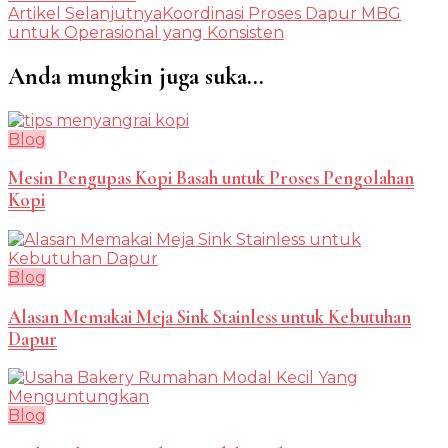
Artikel
Artikel Selanjutnya
Koordinasi Proses Dapur MBG
untuk Operasional yang Konsisten
Anda mungkin juga suka...
Blog
Mesin Pengupas Kopi Basah untuk Proses Pengolahan
Kopi
Blog
Alasan Memakai Meja Sink Stainless untuk Kebutuhan
Dapur
Blog