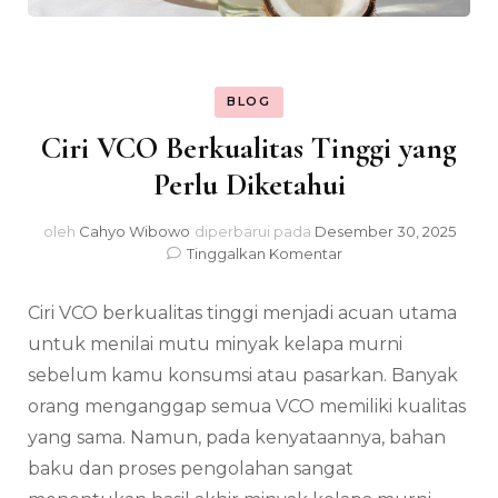
BLOG
Ciri VCO Berkualitas Tinggi yang
Perlu Diketahui
oleh
Cahyo Wibowo
diperbarui pada
Desember 30, 2025
pada
Tinggalkan Komentar
Ciri
VCO
Ciri VCO berkualitas tinggi menjadi acuan utama
Berkualitas
Tinggi
untuk menilai mutu minyak kelapa murni
yang
sebelum kamu konsumsi atau pasarkan. Banyak
Perlu
orang menganggap semua VCO memiliki kualitas
Diketahui
yang sama. Namun, pada kenyataannya, bahan
baku dan proses pengolahan sangat