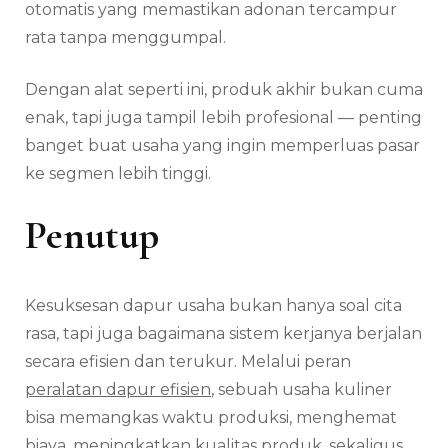
otomatis yang memastikan adonan tercampur
rata tanpa menggumpal.
Dengan alat seperti ini, produk akhir bukan cuma
enak, tapi juga tampil lebih profesional — penting
banget buat usaha yang ingin memperluas pasar
ke segmen lebih tinggi.
Penutup
Kesuksesan dapur usaha bukan hanya soal cita
rasa, tapi juga bagaimana sistem kerjanya berjalan
secara efisien dan terukur. Melalui peran
peralatan dapur efisien
, sebuah usaha kuliner
bisa memangkas waktu produksi, menghemat
biaya, meningkatkan kualitas produk, sekaligus