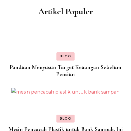
Artikel Populer
BLOG
Panduan Menyusun Target Keuangan Sebelum
Pensiun
BLOG
Mesin Pencacah Plastik untuk Bank Sampah, Ini