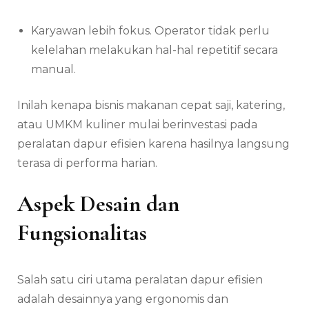
Karyawan lebih fokus. Operator tidak perlu
kelelahan melakukan hal-hal repetitif secara
manual.
Inilah kenapa bisnis makanan cepat saji, katering,
atau UMKM kuliner mulai berinvestasi pada
peralatan dapur efisien karena hasilnya langsung
terasa di performa harian.
Aspek Desain dan
Fungsionalitas
Salah satu ciri utama peralatan dapur efisien
adalah desainnya yang ergonomis dan