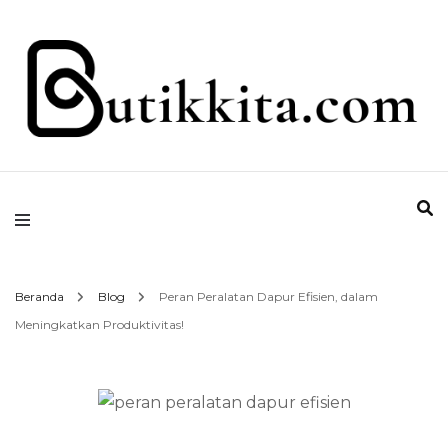
Temukan Semua Disini!
butikkita.com
Beranda
Blog
Peran Peralatan Dapur Efisien, dalam
Meningkatkan Produktivitas!