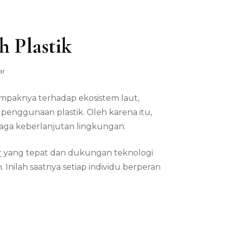
 Plastik
pada
ar
Perubahan
Perilaku
Dampaknya terhadap ekosistem laut,
Kurangi
Sampah
enggunaan plastik. Oleh karena itu,
Plastik
aga keberlanjutan lingkungan.
r
yang tepat dan dukungan teknologi
Inilah saatnya setiap individu berperan