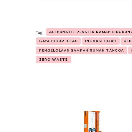
ALTERNATIF PLASTIK RAMAH LINGKUN
Tag:
GAYA HIDUP HIJAU
INOVASI HIJAU
KEB
PENGELOLAAN SAMPAH RUMAH TANGGA
ZERO WASTE
Navigasi
Artikel