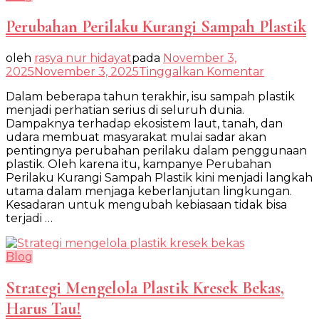
Perubahan Perilaku Kurangi Sampah Plastik
oleh
rasya nur hidayat
pada
November 3,
pada
2025
November 3, 2025
Tinggalkan Komentar
Perubah
Dalam beberapa tahun terakhir, isu sampah plastik
Perilaku
menjadi perhatian serius di seluruh dunia.
Kurangi
Dampaknya terhadap ekosistem laut, tanah, dan
Sampah
udara membuat masyarakat mulai sadar akan
Plastik
pentingnya perubahan perilaku dalam penggunaan
plastik. Oleh karena itu, kampanye Perubahan
Perilaku Kurangi Sampah Plastik kini menjadi langkah
utama dalam menjaga keberlanjutan lingkungan.
Kesadaran untuk mengubah kebiasaan tidak bisa
terjadi …
Blog
Strategi Mengelola Plastik Kresek Bekas,
Harus Tau!