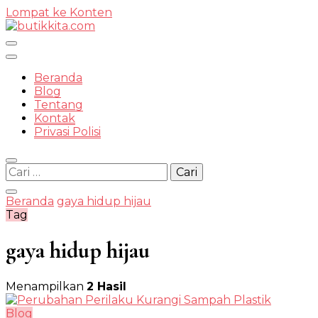
Lompat ke Konten
Temukan Semua Disini!
Beranda
Blog
Tentang
Kontak
butikkit
Privasi Polisi
Cari
untuk:
Beranda
gaya hidup hijau
Tag
gaya hidup hijau
Menampilkan
2 Hasil
Blog