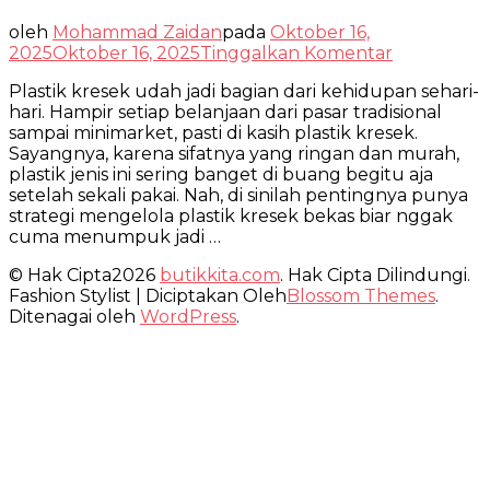
oleh
Mohammad Zaidan
pada
Oktober 16,
pada
2025
Oktober 16, 2025
Tinggalkan Komentar
Strategi
Plastik kresek udah jadi bagian dari kehidupan sehari-
Mengelola
hari. Hampir setiap belanjaan dari pasar tradisional
Plastik
sampai minimarket, pasti di kasih plastik kresek.
Kresek
Sayangnya, karena sifatnya yang ringan dan murah,
Bekas,
plastik jenis ini sering banget di buang begitu aja
Harus
setelah sekali pakai. Nah, di sinilah pentingnya punya
Tau!
strategi mengelola plastik kresek bekas biar nggak
cuma menumpuk jadi …
© Hak Cipta2026
butikkita.com
. Hak Cipta Dilindungi.
Fashion Stylist | Diciptakan Oleh
Blossom Themes
.
Ditenagai oleh
WordPress
.