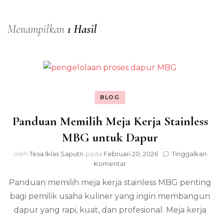
Menampilkan
1 Hasil
BLOG
Panduan Memilih Meja Kerja Stainless
MBG untuk Dapur
oleh
Tesa Iklas Saputri
pada
Februari 20, 2026
Tinggalkan
pada
Komentar
Panduan
Panduan memilih meja kerja stainless MBG penting
Memilih
Meja
bagi pemilik usaha kuliner yang ingin membangun
Kerja
dapur yang rapi, kuat, dan profesional. Meja kerja
Stainless