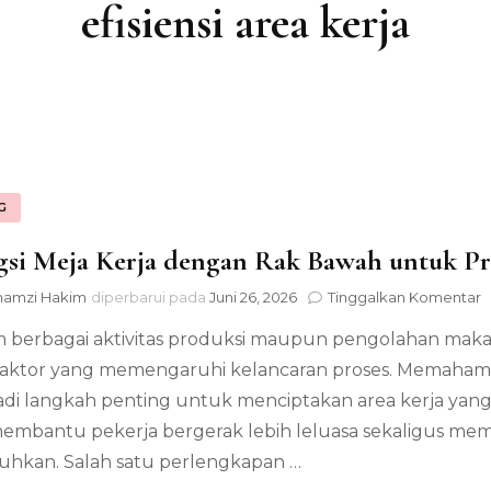
efisiensi area kerja
G
si Meja Kerja dengan Rak Bawah untuk P
p
hamzi Hakim
diperbarui pada
Juni 26, 2026
Tinggalkan Komentar
F
 berbagai aktivitas produksi maupun pengolahan makan
M
K
faktor yang memengaruhi kelancaran proses. Memahami
d
di langkah penting untuk menciptakan area kerja yang le
R
B
membantu pekerja bergerak lebih leluasa sekaligus m
u
uhkan. Salah satu perlengkapan …
P