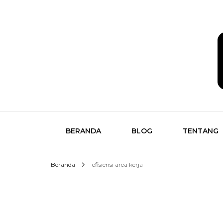
Temukan Semua Disini!
butikk
BERANDA
BLOG
TENTANG
Beranda
efisiensi area kerja