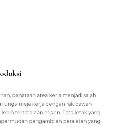
roduksi
ada
ungsi
an, penataan area kerja menjadi salah
eja
erja
 fungsi meja kerja dengan rak bawah
engan
bih tertata dan efisien. Tata letak yang
ak
awah
empermudah pengambilan peralatan yang
ntuk
roduksi