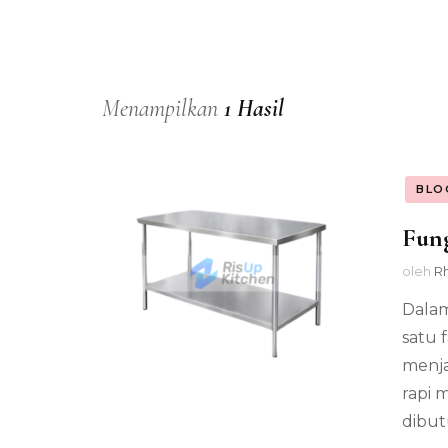
Menampilkan
1 Hasil
BLO
Fung
oleh
R
Dalam
satu 
menja
rapi 
dibut