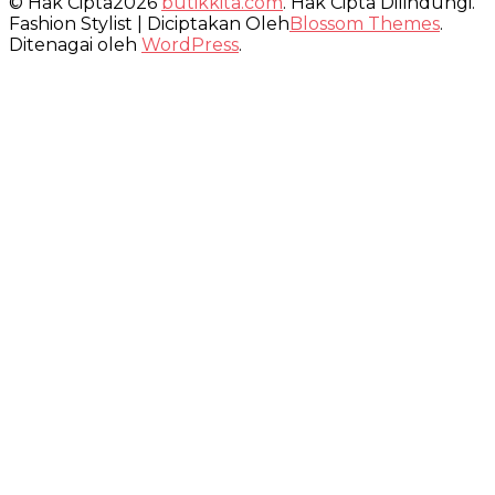
© Hak Cipta2026
butikkita.com
. Hak Cipta Dilindungi.
Fashion Stylist | Diciptakan Oleh
Blossom Themes
.
Ditenagai oleh
WordPress
.