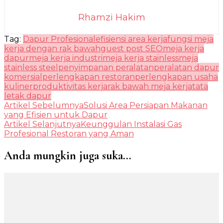
Rhamzi Hakim
Tag:
Dapur Profesional
efisiensi area kerja
fungsi meja
kerja dengan rak bawah
guest post SEO
meja kerja
dapur
meja kerja industri
meja kerja stainless
meja
stainless steel
penyimpanan peralatan
peralatan dapur
komersial
perlengkapan restoran
perlengkapan usaha
kuliner
produktivitas kerja
rak bawah meja kerja
tata
letak dapur
Navigasi
Artikel Sebelumnya
Solusi Area Persiapan Makanan
yang Efisien untuk Dapur
Artikel
Artikel Selanjutnya
Keunggulan Instalasi Gas
Profesional Restoran yang Aman
Anda mungkin juga suka...