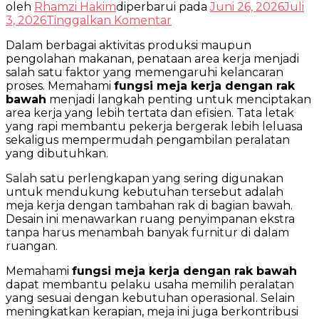
oleh
Rhamzi Hakim
diperbarui pada
Juni 26, 2026
Juli
pada
3, 2026
Tinggalkan Komentar
Fungsi
Dalam berbagai aktivitas produksi maupun
Meja
pengolahan makanan, penataan area kerja menjadi
Kerja
salah satu faktor yang memengaruhi kelancaran
dengan
proses. Memahami
fungsi meja kerja dengan rak
Rak
bawah
menjadi langkah penting untuk menciptakan
Bawah
area kerja yang lebih tertata dan efisien. Tata letak
untuk
yang rapi membantu pekerja bergerak lebih leluasa
Produksi
sekaligus mempermudah pengambilan peralatan
yang dibutuhkan.
Salah satu perlengkapan yang sering digunakan
untuk mendukung kebutuhan tersebut adalah
meja kerja dengan tambahan rak di bagian bawah.
Desain ini menawarkan ruang penyimpanan ekstra
tanpa harus menambah banyak furnitur di dalam
ruangan.
Memahami
fungsi meja kerja dengan rak bawah
dapat membantu pelaku usaha memilih peralatan
yang sesuai dengan kebutuhan operasional. Selain
meningkatkan kerapian, meja ini juga berkontribusi