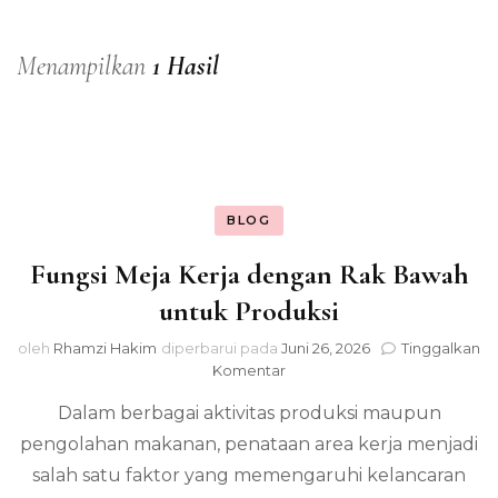
Menampilkan
1 Hasil
BLOG
Fungsi Meja Kerja dengan Rak Bawah
untuk Produksi
oleh
Rhamzi Hakim
diperbarui pada
Juni 26, 2026
Tinggalkan
pada
Komentar
Fungsi
Dalam berbagai aktivitas produksi maupun
Meja
Kerja
pengolahan makanan, penataan area kerja menjadi
dengan
salah satu faktor yang memengaruhi kelancaran
Rak