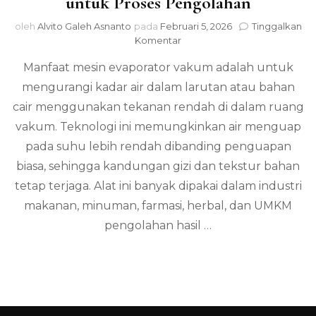
untuk Proses Pengolahan
oleh
Alvito Galeh Asnanto
pada
Februari 5, 2026
Tinggalkan
pada
Komentar
Manfaat
Manfaat mesin evaporator vakum adalah untuk
Mesin
Evaporator
mengurangi kadar air dalam larutan atau bahan
Vakum
cair menggunakan tekanan rendah di dalam ruang
untuk
Proses
vakum. Teknologi ini memungkinkan air menguap
Pengolahan
pada suhu lebih rendah dibanding penguapan
biasa, sehingga kandungan gizi dan tekstur bahan
tetap terjaga. Alat ini banyak dipakai dalam industri
makanan, minuman, farmasi, herbal, dan UMKM
pengolahan hasil …