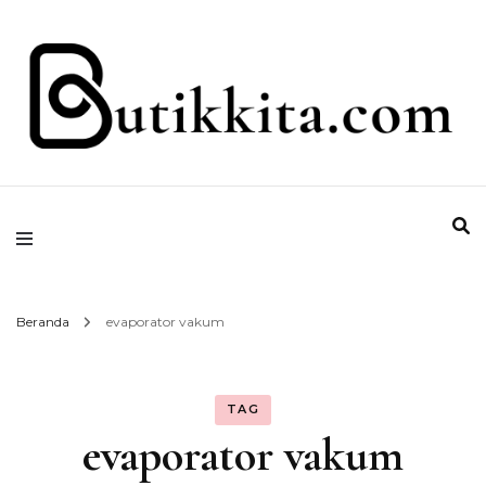
Temukan Semua Disini!
butikkita.com
Beranda
evaporator vakum
TAG
evaporator vakum