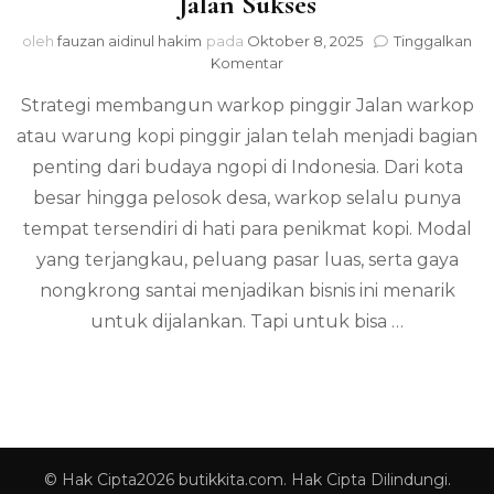
Jalan Sukses
oleh
fauzan aidinul hakim
pada
Oktober 8, 2025
Tinggalkan
pada
Komentar
Strategi
Strategi membangun warkop pinggir Jalan warkop
Membangun
Warkop
atau warung kopi pinggir jalan telah menjadi bagian
Pinggir
penting dari budaya ngopi di Indonesia. Dari kota
Jalan
Sukses
besar hingga pelosok desa, warkop selalu punya
tempat tersendiri di hati para penikmat kopi. Modal
yang terjangkau, peluang pasar luas, serta gaya
nongkrong santai menjadikan bisnis ini menarik
untuk dijalankan. Tapi untuk bisa …
© Hak Cipta2026
butikkita.com
. Hak Cipta Dilindungi.