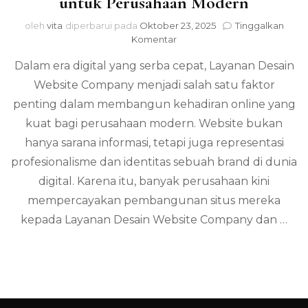
untuk Perusahaan Modern
oleh
vita
diperbarui pada
Oktober 23, 2025
Tinggalkan
pada
Komentar
Layanan
Dalam era digital yang serba cepat, Layanan Desain
Desain
Website
Website Company menjadi salah satu faktor
Company
penting dalam membangun kehadiran online yang
untuk
Perusahaan
kuat bagi perusahaan modern. Website bukan
Modern
hanya sarana informasi, tetapi juga representasi
profesionalisme dan identitas sebuah brand di dunia
digital. Karena itu, banyak perusahaan kini
mempercayakan pembangunan situs mereka
kepada Layanan Desain Website Company dan …