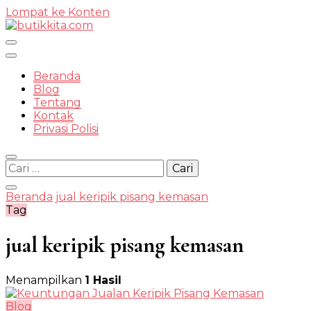
Lompat ke Konten
Temukan Semua Disini!
Beranda
Blog
Tentang
Kontak
butikkit
Privasi Polisi
Cari
untuk:
Beranda
jual keripik pisang kemasan
Tag
jual keripik pisang kemasan
Menampilkan
1 Hasil
Blog