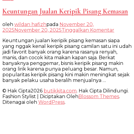
Keuntungan Jualan Keripik Pisang Kemasan
oleh
wildan hafizh
pada
November 20,
pada
2025
November 20, 2025
Tinggalkan Komentar
Keuntu
Keuntungan jualan keripik pisang kemasan siapa
Jualan
yang nggak kenal keripik pisang camilan satu ini udah
Keripik
jadi favorit banyak orang karena rasanya renyah,
Pisang
manis, dan cocok kita makan kapan saja. Berkat
Kemasa
banyaknya penggemar, bisnis keripik pisang makin
orang lirik karena punya peluang besar. Namun,
popularitas keripik pisang kini makin meningkat sejak
banyak pelaku usaha beralih menjualnya …
© Hak Cipta2026
butikkita.com
. Hak Cipta Dilindungi.
Fashion Stylist | Diciptakan Oleh
Blossom Themes
.
Ditenagai oleh
WordPress
.