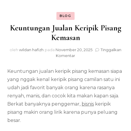
BLOG
Keuntungan Jualan Keripik Pisang
Kemasan
oleh
wildan hafizh
pada
November 20, 2025
Tinggalkan
pada
Komentar
Keuntungan
Jualan
Keuntungan jualan keripik pisang kemasan siapa
Keripik
Pisang
yang nggak kenal keripik pisang camilan satu ini
Kemasan
udah jadi favorit banyak orang karena rasanya
renyah, manis, dan cocok kita makan kapan saja.
Berkat banyaknya penggemar,
bisnis
keripik
pisang makin orang lirik karena punya peluang
besar.