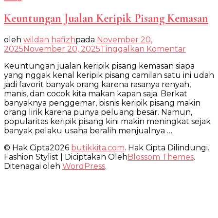
Keuntungan Jualan Keripik Pisang Kemasan
oleh
wildan hafizh
pada
November 20,
pada
2025
November 20, 2025
Tinggalkan Komentar
Keuntu
Keuntungan jualan keripik pisang kemasan siapa
Jualan
yang nggak kenal keripik pisang camilan satu ini udah
Keripik
jadi favorit banyak orang karena rasanya renyah,
Pisang
manis, dan cocok kita makan kapan saja. Berkat
Kemasa
banyaknya penggemar, bisnis keripik pisang makin
orang lirik karena punya peluang besar. Namun,
popularitas keripik pisang kini makin meningkat sejak
banyak pelaku usaha beralih menjualnya …
© Hak Cipta2026
butikkita.com
. Hak Cipta Dilindungi.
Fashion Stylist | Diciptakan Oleh
Blossom Themes
.
Ditenagai oleh
WordPress
.