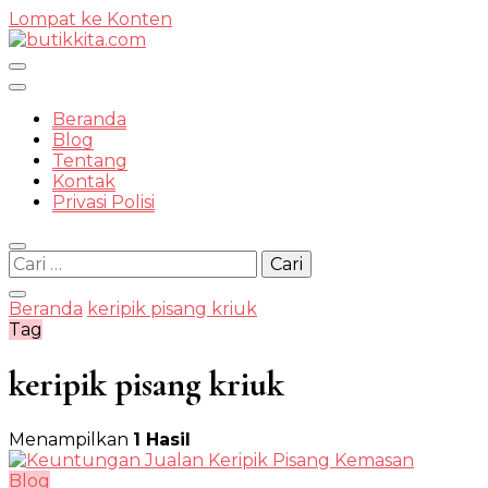
Lompat ke Konten
Temukan Semua Disini!
Beranda
Blog
Tentang
Kontak
butikkit
Privasi Polisi
Cari
untuk:
Beranda
keripik pisang kriuk
Tag
keripik pisang kriuk
Menampilkan
1 Hasil
Blog