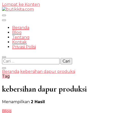
Lompat ke Konten
Temukan Semua Disini!
Beranda
Blog
Tentang
Kontak
butikkit
Privasi Polisi
Cari
untuk:
Beranda
kebersihan dapur produksi
Tag
kebersihan dapur produksi
Menampilkan
2 Hasil
Blog