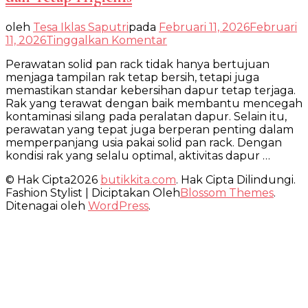
oleh
Tesa Iklas Saputri
pada
Februari 11, 2026
Februari
pada
11, 2026
Tinggalkan Komentar
Cara
Perawatan solid pan rack tidak hanya bertujuan
Perawatan
menjaga tampilan rak tetap bersih, tetapi juga
Solid
memastikan standar kebersihan dapur tetap terjaga.
Pan
Rak yang terawat dengan baik membantu mencegah
Rack
kontaminasi silang pada peralatan dapur. Selain itu,
agar
perawatan yang tepat juga berperan penting dalam
Awet
memperpanjang usia pakai solid pan rack. Dengan
dan
kondisi rak yang selalu optimal, aktivitas dapur …
Tetap
Higienis
© Hak Cipta2026
butikkita.com
. Hak Cipta Dilindungi.
Fashion Stylist | Diciptakan Oleh
Blossom Themes
.
Ditenagai oleh
WordPress
.