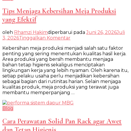
Tips Menjaga Kebersihan Meja Produksi
yang Efektif
oleh
Rhamzi Hakim
diperbarui pada
Juni 26, 2026
Juli
pada
3, 2026
Tinggalkan Komentar
Tips
Kebersihan meja produksi menjadi salah satu faktor
Menjaga
penting yang sering menentukan kualitas hasil kerja.
Kebersihan
Area produksi yang bersih membantu menjaga
Meja
bahan tetap higienis sekaligus menciptakan
Produksi
lingkungan kerja yang lebih nyaman. Oleh karena itu,
yang
setiap pelaku usaha perlu menjadikan kebersihan
Efektif
sebagai bagian dari rutinitas harian. Selain menjaga
kualitas produk, meja produksi yang terawat juga
membantu memperpanjang …
Blog
Cara Perawatan Solid Pan Rack agar Awet
dan Tetap Higienis