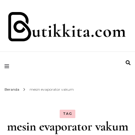
Temukan Semua Disini!
butikkita.com
Beranda
mesin evaporator vakum
TAG
mesin evaporator vakum