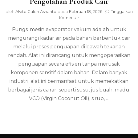
Pengolahan Produk Cair
oleh
Alvito Galeh Asnanto
pada
Februari 18, 2026
Tinggalkan
pada
Komentar
Fungsi
Fungsi mesin evaporator vakum adalah untuk
Mesin
Evaporator
mengurangi kadar air pada bahan berbentuk cair
Vakum
melalui proses penguapan di bawah tekanan
dalam
Pengolahan
rendah. Alat ini dirancang untuk mengoperasikan
Produk
penguapan secara efisien tanpa merusak
Cair
komponen sensitif dalam bahan. Dalam banyak
industri, alat ini bermanfaat untuk memekatkan
berbagai jenis cairan seperti susu, jus buah, madu,
VCO (Virgin Coconut Oil), sirup, …