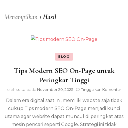
Menampilkan
1 Hasil
BLOG
Tips Modern SEO On-Page untuk
Peringkat Tinggi
pad
oleh
selsa
pada
November 20, 2025
Tinggalkan Komentar
Tip
Dalam era digital saat ini, memiliki website saja tidak
Mo
SE
cukup Tips modern SEO On-Page menjadi kunci
On
utama agar website dapat muncul di peringkat atas
Pa
unt
mesin pencari seperti Google. Strategi ini tidak