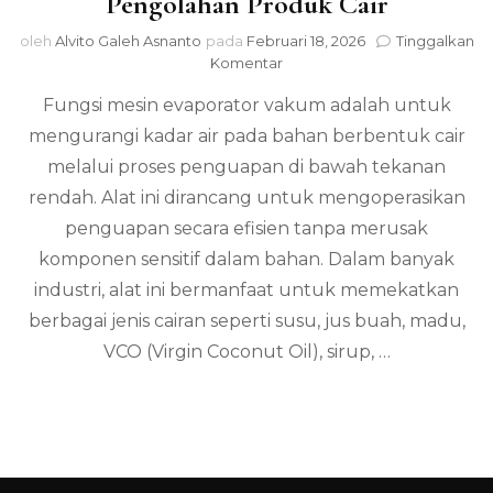
Pengolahan Produk Cair
oleh
Alvito Galeh Asnanto
pada
Februari 18, 2026
Tinggalkan
pada
Komentar
Fungsi
Fungsi mesin evaporator vakum adalah untuk
Mesin
Evaporator
mengurangi kadar air pada bahan berbentuk cair
Vakum
melalui proses penguapan di bawah tekanan
dalam
Pengolahan
rendah. Alat ini dirancang untuk mengoperasikan
Produk
penguapan secara efisien tanpa merusak
Cair
komponen sensitif dalam bahan. Dalam banyak
industri, alat ini bermanfaat untuk memekatkan
berbagai jenis cairan seperti susu, jus buah, madu,
VCO (Virgin Coconut Oil), sirup, …