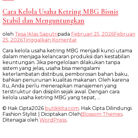
Cara Kelola Usaha Ketring MBG Bisnis
Stabil dan Menguntungkan
oleh
Tesa Iklas Saputri
pada
Februari 25, 2026
Februari
pada
25, 2026
Tinggalkan Komentar
Cara
Cara kelola usaha ketring MBG menjadi kunci utama
Kelola
dalam menjaga kelancaran produksi dan kestabilan
Usaha
keuntungan. Jika pengelolaan dilakukan tanpa
Ketring
sistem yang jelas, usaha bisa mengalami
MBG
keterlambatan distribusi, pemborosan bahan baku,
Bisnis
bahkan penurunan kualitas makanan. Oleh karena
Stabil
itu, Anda perlu menerapkan manajemen yang
dan
terstruktur dan disiplin sejak awal. Dengan cara
Menguntungkan
kelola usaha ketring MBG yang tepat, …
© Hak Cipta2026
butikkita.com
. Hak Cipta Dilindungi.
Fashion Stylist | Diciptakan Oleh
Blossom Themes
.
Ditenagai oleh
WordPress
.